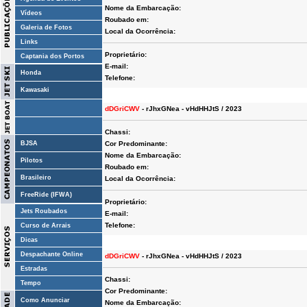
Nome da Embarcação:
Vídeos
Roubado em:
Galeria de Fotos
Local da Ocorrência:
Links
Proprietário:
Captania dos Portos
E-mail:
Honda
Telefone:
Kawasaki
dDGriCWV
- rJhxGNea - vHdHHJtS / 2023
Chassi:
BJSA
Cor Predominante:
Nome da Embarcação:
Pilotos
Roubado em:
Brasileiro
Local da Ocorrência:
FreeRide (IFWA)
Proprietário:
Jets Roubados
E-mail:
Telefone:
Curso de Arrais
Dicas
Despachante Online
dDGriCWV
- rJhxGNea - vHdHHJtS / 2023
Estradas
Chassi:
Tempo
Cor Predominante:
Como Anunciar
Nome da Embarcação: