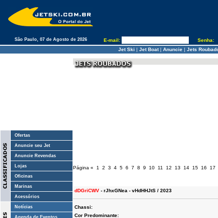
São Paulo, 07 de Agosto de 2026
E-mail:
Senha:
Jet Ski
|
Jet Boat
|
Anuncie
|
Jets Roubad
Ofertas
Anuncie seu Jet
Anuncie Revendas
Lojas
Página
«
1
2
3
4
5
6
7
8
9
10
11
12
13
14
15
16
17
Oficinas
Marinas
dDGriCWV
- rJhxGNea - vHdHHJtS / 2023
Acessórios
Notícias
Chassi:
Cor Predominante:
Agenda de Eventos