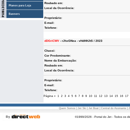
Roubado em:
Planos para Loja
Local da Ocorrência:
Banners
Proprietário:
E-mail:
Telefone:
dDGriCWV
- rJhxGNea - vHdHHJtS / 2023
Chassi:
Cor Predominante:
Nome da Embarcação:
Roubado em:
Local da Ocorrência:
Proprietário:
E-mail:
Telefone:
Página
«
1
2
3
4
5
6
7
8
9
10
11
12
13
14
15
16
17
Quem Somos
|
Jet Ski
|
Jet Boat
|
Central do Assinante
|
J
©1999/2026 - Portal do Jet - Todos os di