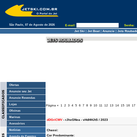
São Paulo, 07 de Agosto de 2026
E-mail:
Senha:
Jet Ski
|
Jet Boat
|
Anuncie
|
Jets Roubad
Ofertas
Anuncie seu Jet
Anuncie Revendas
Lojas
Página
«
1
2
3
4
5
6
7
8
9
10
11
12
13
14
15
16
17
Oficinas
Marinas
dDGriCWV
- rJhxGNea - vHdHHJtS / 2023
Acessórios
Notícias
Chassi:
Cor Predominante:
Agenda de Eventos