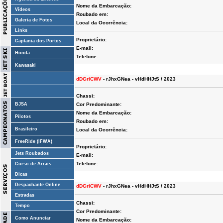
Nome da Embarcação:
Vídeos
Roubado em:
Galeria de Fotos
Local da Ocorrência:
Links
Proprietário:
Captania dos Portos
E-mail:
Honda
Telefone:
Kawasaki
dDGriCWV
- rJhxGNea - vHdHHJtS / 2023
Chassi:
BJSA
Cor Predominante:
Nome da Embarcação:
Pilotos
Roubado em:
Brasileiro
Local da Ocorrência:
FreeRide (IFWA)
Proprietário:
Jets Roubados
E-mail:
Telefone:
Curso de Arrais
Dicas
Despachante Online
dDGriCWV
- rJhxGNea - vHdHHJtS / 2023
Estradas
Chassi:
Tempo
Cor Predominante:
Como Anunciar
Nome da Embarcação: