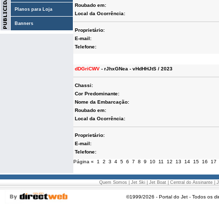
Roubado em:
Planos para Loja
Local da Ocorrência:
Banners
Proprietário:
E-mail:
Telefone:
dDGriCWV
- rJhxGNea - vHdHHJtS / 2023
Chassi:
Cor Predominante:
Nome da Embarcação:
Roubado em:
Local da Ocorrência:
Proprietário:
E-mail:
Telefone:
Página
«
1
2
3
4
5
6
7
8
9
10
11
12
13
14
15
16
17
Quem Somos
|
Jet Ski
|
Jet Boat
|
Central do Assinante
|
J
©1999/2026 - Portal do Jet - Todos os di