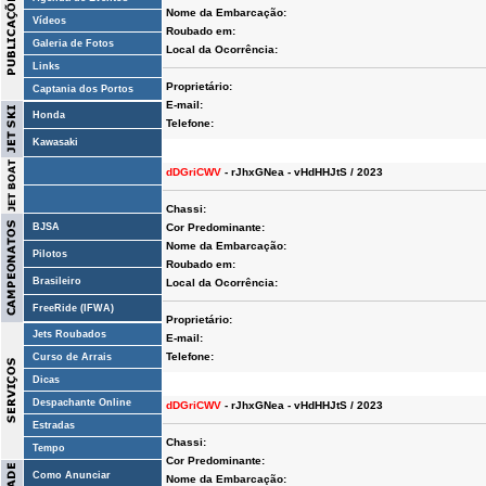
Nome da Embarcação:
Vídeos
Roubado em:
Galeria de Fotos
Local da Ocorrência:
Links
Proprietário:
Captania dos Portos
E-mail:
Honda
Telefone:
Kawasaki
dDGriCWV
- rJhxGNea - vHdHHJtS / 2023
Chassi:
BJSA
Cor Predominante:
Nome da Embarcação:
Pilotos
Roubado em:
Brasileiro
Local da Ocorrência:
FreeRide (IFWA)
Proprietário:
Jets Roubados
E-mail:
Telefone:
Curso de Arrais
Dicas
Despachante Online
dDGriCWV
- rJhxGNea - vHdHHJtS / 2023
Estradas
Chassi:
Tempo
Cor Predominante:
Como Anunciar
Nome da Embarcação: