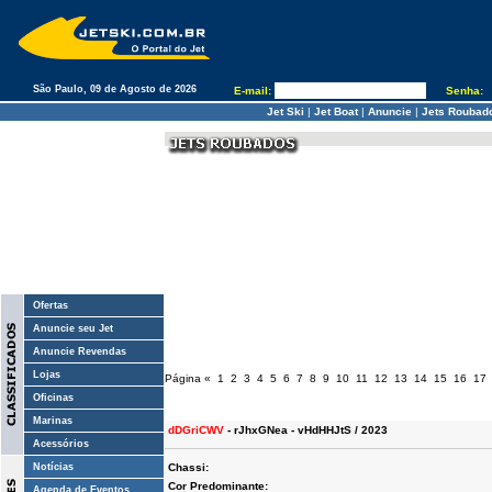
São Paulo, 09 de Agosto de 2026
E-mail:
Senha:
Jet Ski
|
Jet Boat
|
Anuncie
|
Jets Roubad
Ofertas
Anuncie seu Jet
Anuncie Revendas
Lojas
Página
«
1
2
3
4
5
6
7
8
9
10
11
12
13
14
15
16
17
Oficinas
Marinas
dDGriCWV
- rJhxGNea - vHdHHJtS / 2023
Acessórios
Notícias
Chassi:
Cor Predominante:
Agenda de Eventos