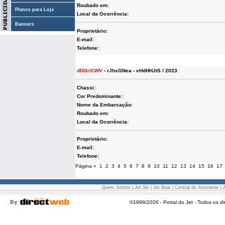
Roubado em:
Planos para Loja
Local da Ocorrência:
Banners
Proprietário:
E-mail:
Telefone:
dDGriCWV
- rJhxGNea - vHdHHJtS / 2023
Chassi:
Cor Predominante:
Nome da Embarcação:
Roubado em:
Local da Ocorrência:
Proprietário:
E-mail:
Telefone:
Página
«
1
2
3
4
5
6
7
8
9
10
11
12
13
14
15
16
17
Quem Somos
|
Jet Ski
|
Jet Boat
|
Central do Assinante
|
J
©1999/2026 - Portal do Jet - Todos os di