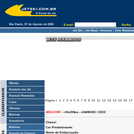
São Paulo, 07 de Agosto de 2026
E-mail:
Senha:
Jet Ski
|
Jet Boat
|
Anuncie
|
Jets Roubad
Ofertas
Anuncie seu Jet
Anuncie Revendas
Página
«
1
2
3
4
5
6
7
8
9
10
11
12
13
14
15
16
17
Lojas
Oficinas
dDGriCWV
- rJhxGNea - vHdHHJtS / 2023
Marinas
Acessórios
Chassi:
Notícias
Cor Predominante:
Nome da Embarcação:
Agenda de Eventos