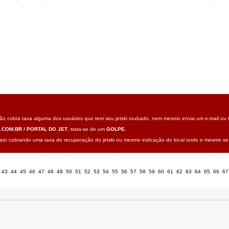
o cobra taxa alguma dos usuários que tem seu jetski roubado, nem mesmo envia um e-mail ou t
.COM.BR / PORTAL DO JET
, trata-se de um
GOLPE
.
o cobrando uma taxa de recuperação do jetski ou mesmo indicação do local onde o mesmo se 
43
44
45
46
47
48
49
50
51
52
53
54
55
56
57
58
59
60
61
62
63
64
65
66
6