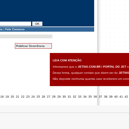
os
|
Fale Conosco
Publicar Ocorrência
LEIA COM ATENÇÃO
Informamos que o
JETSKI.COM.BR / PORTAL DO JET
nã
Dessa forma, qualquer contato que dizem ser do
JETSKI
Não deposite nenhuma quantia caso receberem um contat
18
19
20
21
22
23
24
25
26
27
28
29
30
31
32
33
34
35
36
37
38
39
40
41
42