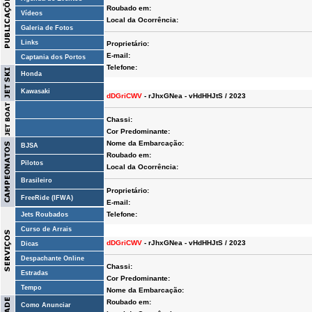
Roubado em:
Vídeos
Local da Ocorrência:
Galeria de Fotos
Links
Proprietário:
E-mail:
Captania dos Portos
Telefone:
Honda
Kawasaki
dDGriCWV
- rJhxGNea - vHdHHJtS / 2023
Chassi:
Cor Predominante:
Nome da Embarcação:
BJSA
Roubado em:
Pilotos
Local da Ocorrência:
Brasileiro
Proprietário:
FreeRide (IFWA)
E-mail:
Telefone:
Jets Roubados
Curso de Arrais
dDGriCWV
- rJhxGNea - vHdHHJtS / 2023
Dicas
Despachante Online
Chassi:
Estradas
Cor Predominante:
Tempo
Nome da Embarcação:
Roubado em:
Como Anunciar