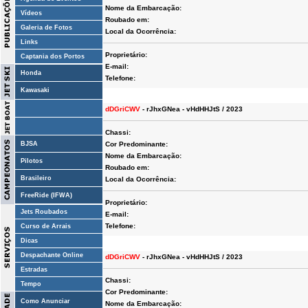
Nome da Embarcação:
Vídeos
Roubado em:
Galeria de Fotos
Local da Ocorrência:
Links
Proprietário:
Captania dos Portos
E-mail:
Honda
Telefone:
Kawasaki
dDGriCWV
- rJhxGNea - vHdHHJtS / 2023
Chassi:
BJSA
Cor Predominante:
Nome da Embarcação:
Pilotos
Roubado em:
Brasileiro
Local da Ocorrência:
FreeRide (IFWA)
Proprietário:
Jets Roubados
E-mail:
Telefone:
Curso de Arrais
Dicas
Despachante Online
dDGriCWV
- rJhxGNea - vHdHHJtS / 2023
Estradas
Chassi:
Tempo
Cor Predominante:
Como Anunciar
Nome da Embarcação: