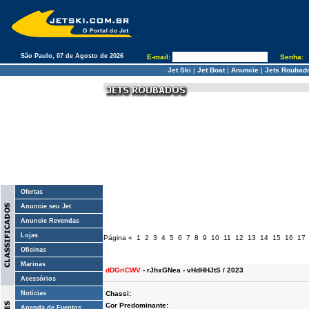
São Paulo, 07 de Agosto de 2026
E-mail:
Senha:
Jet Ski
|
Jet Boat
|
Anuncie
|
Jets Roubad
Ofertas
Anuncie seu Jet
Anuncie Revendas
Lojas
Página
«
1
2
3
4
5
6
7
8
9
10
11
12
13
14
15
16
17
Oficinas
Marinas
dDGriCWV
- rJhxGNea - vHdHHJtS / 2023
Acessórios
Notícias
Chassi:
Cor Predominante:
Agenda de Eventos