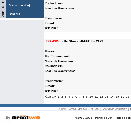
Roubado em:
Planos para Loja
Local da Ocorrência:
Banners
Proprietário:
E-mail:
Telefone:
dDGriCWV
- rJhxGNea - vHdHHJtS / 2023
Chassi:
Cor Predominante:
Nome da Embarcação:
Roubado em:
Local da Ocorrência:
Proprietário:
E-mail:
Telefone:
Página
«
1
2
3
4
5
6
7
8
9
10
11
12
13
14
15
16
17
Quem Somos
|
Jet Ski
|
Jet Boat
|
Central do Assinante
|
J
©1999/2026 - Portal do Jet - Todos os di