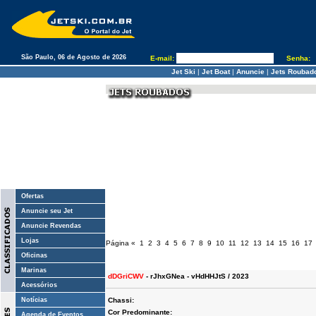
São Paulo, 06 de Agosto de 2026
E-mail:
Senha:
Jet Ski
|
Jet Boat
|
Anuncie
|
Jets Roubad
Ofertas
Anuncie seu Jet
Anuncie Revendas
Lojas
Página
«
1
2
3
4
5
6
7
8
9
10
11
12
13
14
15
16
17
Oficinas
Marinas
dDGriCWV
- rJhxGNea - vHdHHJtS / 2023
Acessórios
Notícias
Chassi:
Cor Predominante:
Agenda de Eventos