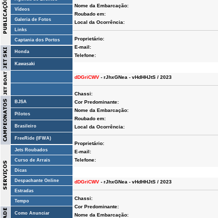
Nome da Embarcação:
Vídeos
Roubado em:
Galeria de Fotos
Local da Ocorrência:
Links
Proprietário:
Captania dos Portos
E-mail:
Honda
Telefone:
Kawasaki
dDGriCWV
- rJhxGNea - vHdHHJtS / 2023
Chassi:
BJSA
Cor Predominante:
Nome da Embarcação:
Pilotos
Roubado em:
Brasileiro
Local da Ocorrência:
FreeRide (IFWA)
Proprietário:
Jets Roubados
E-mail:
Telefone:
Curso de Arrais
Dicas
Despachante Online
dDGriCWV
- rJhxGNea - vHdHHJtS / 2023
Estradas
Chassi:
Tempo
Cor Predominante:
Como Anunciar
Nome da Embarcação: