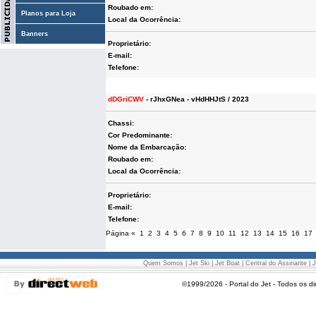
Roubado em:
Planos para Loja
Local da Ocorrência:
Banners
Proprietário:
E-mail:
Telefone:
dDGriCWV
- rJhxGNea - vHdHHJtS / 2023
Chassi:
Cor Predominante:
Nome da Embarcação:
Roubado em:
Local da Ocorrência:
Proprietário:
E-mail:
Telefone:
Página
«
1
2
3
4
5
6
7
8
9
10
11
12
13
14
15
16
17
Quem Somos
|
Jet Ski
|
Jet Boat
|
Central do Assinante
|
J
©1999/2026 - Portal do Jet - Todos os di