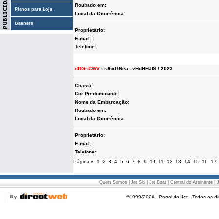
Roubado em:
Planos para Loja
Local da Ocorrência:
Banners
Proprietário:
E-mail:
Telefone:
dDGriCWV
- rJhxGNea - vHdHHJtS / 2023
Chassi:
Cor Predominante:
Nome da Embarcação:
Roubado em:
Local da Ocorrência:
Proprietário:
E-mail:
Telefone:
Página
«
1
2
3
4
5
6
7
8
9
10
11
12
13
14
15
16
17
Quem Somos
|
Jet Ski
|
Jet Boat
|
Central do Assinante
|
J
©1999/2026 - Portal do Jet - Todos os di