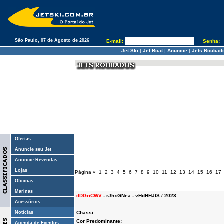
São Paulo, 07 de Agosto de 2026
E-mail:
Senha:
Jet Ski
|
Jet Boat
|
Anuncie
|
Jets Roubad
Ofertas
Anuncie seu Jet
Anuncie Revendas
Lojas
Página
«
1
2
3
4
5
6
7
8
9
10
11
12
13
14
15
16
17
Oficinas
Marinas
dDGriCWV
- rJhxGNea - vHdHHJtS / 2023
Acessórios
Notícias
Chassi:
Cor Predominante:
Agenda de Eventos