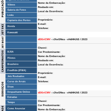
Nome da Embarcação:
Vídeos
Roubado em:
Galeria de Fotos
Local da Ocorrência:
Links
Proprietário:
Captania dos Portos
E-mail:
Honda
Telefone:
Kawasaki
dDGriCWV
- rJhxGNea - vHdHHJtS / 2023
Chassi:
BJSA
Cor Predominante:
Nome da Embarcação:
Pilotos
Roubado em:
Brasileiro
Local da Ocorrência:
FreeRide (IFWA)
Proprietário:
Jets Roubados
E-mail:
Telefone:
Curso de Arrais
Dicas
Despachante Online
dDGriCWV
- rJhxGNea - vHdHHJtS / 2023
Estradas
Chassi:
Tempo
Cor Predominante:
Como Anunciar
Nome da Embarcação: