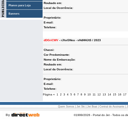
Roubado em:
Planos para Loja
Local da Ocorrência:
Banners
Proprietário:
E-mail:
Telefone:
dDGriCWV
- rJhxGNea - vHdHHJtS / 2023
Chassi:
Cor Predominante:
Nome da Embarcação:
Roubado em:
Local da Ocorrência:
Proprietário:
E-mail:
Telefone:
Página
«
1
2
3
4
5
6
7
8
9
10
11
12
13
14
15
16
17
Quem Somos
|
Jet Ski
|
Jet Boat
|
Central do Assinante
|
J
©1999/2026 - Portal do Jet - Todos os di