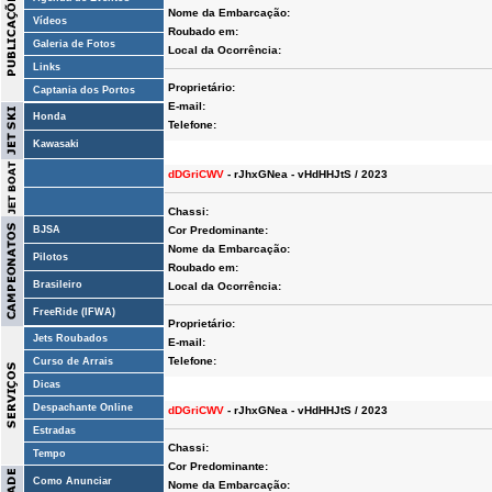
Nome da Embarcação:
Vídeos
Roubado em:
Galeria de Fotos
Local da Ocorrência:
Links
Proprietário:
Captania dos Portos
E-mail:
Honda
Telefone:
Kawasaki
dDGriCWV
- rJhxGNea - vHdHHJtS / 2023
Chassi:
BJSA
Cor Predominante:
Nome da Embarcação:
Pilotos
Roubado em:
Brasileiro
Local da Ocorrência:
FreeRide (IFWA)
Proprietário:
Jets Roubados
E-mail:
Telefone:
Curso de Arrais
Dicas
Despachante Online
dDGriCWV
- rJhxGNea - vHdHHJtS / 2023
Estradas
Chassi:
Tempo
Cor Predominante:
Como Anunciar
Nome da Embarcação: