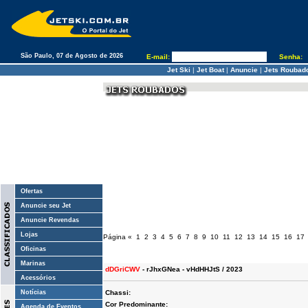
São Paulo, 07 de Agosto de 2026
E-mail:
Senha:
Jet Ski
|
Jet Boat
|
Anuncie
|
Jets Roubad
Ofertas
Anuncie seu Jet
Anuncie Revendas
Lojas
Página
«
1
2
3
4
5
6
7
8
9
10
11
12
13
14
15
16
17
Oficinas
Marinas
dDGriCWV
- rJhxGNea - vHdHHJtS / 2023
Acessórios
Notícias
Chassi:
Cor Predominante:
Agenda de Eventos