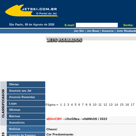
São Paulo, 08 de Agosto de 2026
E-mail:
Senha:
Jet Ski
|
Jet Boat
|
Anuncie
|
Jets Roubad
Ofertas
Anuncie seu Jet
Anuncie Revendas
Lojas
Página
«
1
2
3
4
5
6
7
8
9
10
11
12
13
14
15
16
17
Oficinas
Marinas
dDGriCWV
- rJhxGNea - vHdHHJtS / 2023
Acessórios
Notícias
Chassi:
Cor Predominante:
Agenda de Eventos