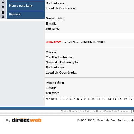
Roubado em:
Planos para Loja
Local da Ocorrência:
Banners
Proprietário:
E-mail:
Telefone:
dDGriCWV
- rJhxGNea - vHdHHJtS / 2023
Chassi:
Cor Predominante:
Nome da Embarcação:
Roubado em:
Local da Ocorrência:
Proprietário:
E-mail:
Telefone:
Página
«
1
2
3
4
5
6
7
8
9
10
11
12
13
14
15
16
17
Quem Somos
|
Jet Ski
|
Jet Boat
|
Central do Assinante
|
J
©1999/2026 - Portal do Jet - Todos os di