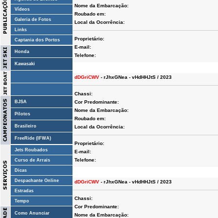
Nome da Embarcação:
Vídeos
Roubado em:
Galeria de Fotos
Local da Ocorrência:
Links
Proprietário:
Captania dos Portos
E-mail:
Honda
Telefone:
Kawasaki
dDGriCWV
- rJhxGNea - vHdHHJtS / 2023
Chassi:
BJSA
Cor Predominante:
Nome da Embarcação:
Pilotos
Roubado em:
Brasileiro
Local da Ocorrência:
FreeRide (IFWA)
Proprietário:
Jets Roubados
E-mail:
Telefone:
Curso de Arrais
Dicas
Despachante Online
dDGriCWV
- rJhxGNea - vHdHHJtS / 2023
Estradas
Chassi:
Tempo
Cor Predominante:
Como Anunciar
Nome da Embarcação: