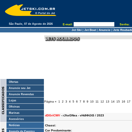
São Paulo, 07 de Agosto de 2026
E-mail:
Senha:
Jet Ski
|
Jet Boat
|
Anuncie
|
Jets Roubad
Ofertas
Anuncie seu Jet
Anuncie Revendas
Lojas
Página
«
1
2
3
4
5
6
7
8
9
10
11
12
13
14
15
16
17
Oficinas
Marinas
dDGriCWV
- rJhxGNea - vHdHHJtS / 2023
Acessórios
Notícias
Chassi:
Cor Predominante:
Agenda de Eventos