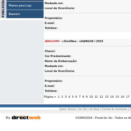
Roubado em:
Planos para Loja
Local da Ocorrência:
Banners
Proprietário:
E-mail:
Telefone:
dDGriCWV
- rJhxGNea - vHdHHJtS / 2023
Chassi:
Cor Predominante:
Nome da Embarcação:
Roubado em:
Local da Ocorrência:
Proprietário:
E-mail:
Telefone:
Página
«
1
2
3
4
5
6
7
8
9
10
11
12
13
14
15
16
17
Quem Somos
|
Jet Ski
|
Jet Boat
|
Central do Assinante
|
J
©1999/2026 - Portal do Jet - Todos os di