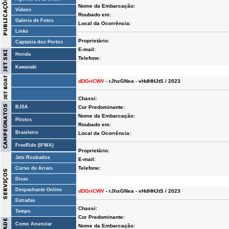
Nome da Embarcação:
Vídeos
Roubado em:
Galeria de Fotos
Local da Ocorrência:
Links
Proprietário:
Captania dos Portos
E-mail:
Honda
Telefone:
Kawasaki
dDGriCWV
- rJhxGNea - vHdHHJtS / 2023
Chassi:
BJSA
Cor Predominante:
Nome da Embarcação:
Pilotos
Roubado em:
Brasileiro
Local da Ocorrência:
FreeRide (IFWA)
Proprietário:
Jets Roubados
E-mail:
Telefone:
Curso de Arrais
Dicas
Despachante Online
dDGriCWV
- rJhxGNea - vHdHHJtS / 2023
Estradas
Chassi:
Tempo
Cor Predominante:
Como Anunciar
Nome da Embarcação: