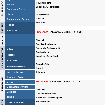
Roubado em:
Vídeos
Local da Ocorrência:
Galeria de Fotos
Links
Proprietário:
E-mail:
Captania dos Portos
Telefone:
Honda
Kawasaki
dDGriCWV
- rJhxGNea - vHdHHJtS / 2023
Chassi:
Cor Predominante:
Nome da Embarcação:
BJSA
Roubado em:
Pilotos
Local da Ocorrência:
Brasileiro
Proprietário:
FreeRide (IFWA)
E-mail:
Telefone:
Jets Roubados
Curso de Arrais
dDGriCWV
- rJhxGNea - vHdHHJtS / 2023
Dicas
Despachante Online
Chassi:
Estradas
Cor Predominante:
Tempo
Nome da Embarcação:
Roubado em:
Como Anunciar