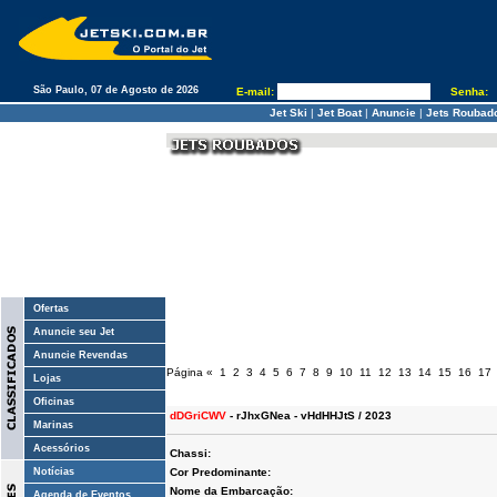
São Paulo, 07 de Agosto de 2026
E-mail:
Senha:
Jet Ski
|
Jet Boat
|
Anuncie
|
Jets Roubad
Ofertas
Anuncie seu Jet
Anuncie Revendas
Página
«
1
2
3
4
5
6
7
8
9
10
11
12
13
14
15
16
17
Lojas
Oficinas
dDGriCWV
- rJhxGNea - vHdHHJtS / 2023
Marinas
Acessórios
Chassi:
Notícias
Cor Predominante:
Nome da Embarcação:
Agenda de Eventos