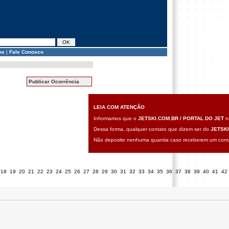
os
|
Fale Conosco
Publicar Ocorrência
LEIA COM ATENÇÃO
Informamos que o
JETSKI.COM.BR / PORTAL DO JET
nã
Dessa forma, qualquer contato que dizem ser do
JETSKI
Não deposite nenhuma quantia caso receberem um contat
18
19
20
21
22
23
24
25
26
27
28
29
30
31
32
33
34
35
36
37
38
39
40
41
42