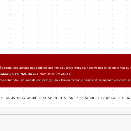
o cobra taxa alguma dos usuários que tem seu jetski roubado, nem mesmo envia um e-mail ou t
.COM.BR / PORTAL DO JET
, trata-se de um
GOLPE
.
o cobrando uma taxa de recuperação do jetski ou mesmo indicação do local onde o mesmo se 
43
44
45
46
47
48
49
50
51
52
53
54
55
56
57
58
59
60
61
62
63
64
65
66
6