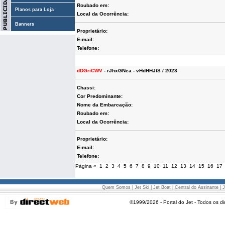
Roubado em:
Planos para Loja
Local da Ocorrência:
Banners
Proprietário:
E-mail:
Telefone:
dDGriCWV
- rJhxGNea - vHdHHJtS / 2023
Chassi:
Cor Predominante:
Nome da Embarcação:
Roubado em:
Local da Ocorrência:
Proprietário:
E-mail:
Telefone:
Página
«
1
2
3
4
5
6
7
8
9
10
11
12
13
14
15
16
17
Quem Somos
|
Jet Ski
|
Jet Boat
|
Central do Assinante
|
J
©1999/2026 - Portal do Jet - Todos os di