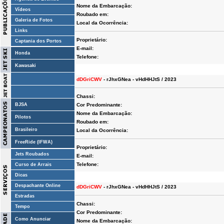
Nome da Embarcação:
Vídeos
Roubado em:
Galeria de Fotos
Local da Ocorrência:
Links
Proprietário:
Captania dos Portos
E-mail:
Honda
Telefone:
Kawasaki
dDGriCWV
- rJhxGNea - vHdHHJtS / 2023
Chassi:
BJSA
Cor Predominante:
Nome da Embarcação:
Pilotos
Roubado em:
Brasileiro
Local da Ocorrência:
FreeRide (IFWA)
Proprietário:
Jets Roubados
E-mail:
Telefone:
Curso de Arrais
Dicas
Despachante Online
dDGriCWV
- rJhxGNea - vHdHHJtS / 2023
Estradas
Chassi:
Tempo
Cor Predominante:
Como Anunciar
Nome da Embarcação: