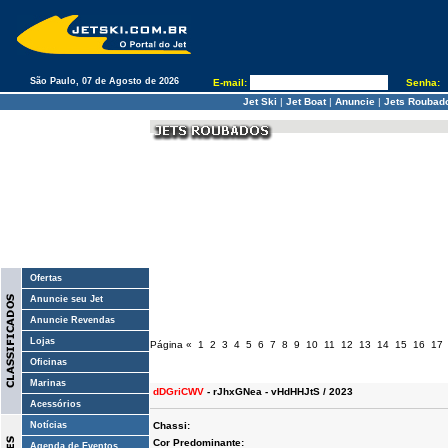
São Paulo, 07 de Agosto de 2026
E-mail:
Senha:
Jet Ski
|
Jet Boat
|
Anuncie
|
Jets Roubad
Ofertas
Anuncie seu Jet
Anuncie Revendas
Lojas
Página
«
1
2
3
4
5
6
7
8
9
10
11
12
13
14
15
16
17
Oficinas
Marinas
dDGriCWV
- rJhxGNea - vHdHHJtS / 2023
Acessórios
Notícias
Chassi:
Cor Predominante:
Agenda de Eventos