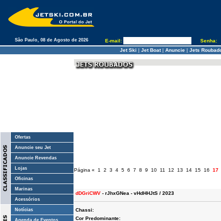
São Paulo, 08 de Agosto de 2026
E-mail:
Senha:
Jet Ski
|
Jet Boat
|
Anuncie
|
Jets Roubad
Ofertas
Anuncie seu Jet
Anuncie Revendas
Lojas
Página
«
1
2
3
4
5
6
7
8
9
10
11
12
13
14
15
16
17
Oficinas
Marinas
dDGriCWV
- rJhxGNea - vHdHHJtS / 2023
Acessórios
Notícias
Chassi:
Cor Predominante:
Agenda de Eventos