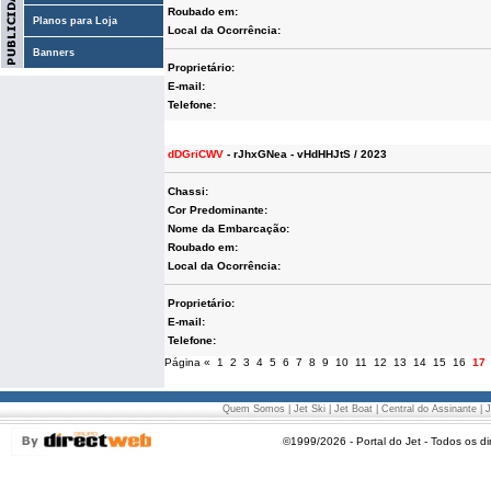
Roubado em:
Planos para Loja
Local da Ocorrência:
Banners
Proprietário:
E-mail:
Telefone:
dDGriCWV
- rJhxGNea - vHdHHJtS / 2023
Chassi:
Cor Predominante:
Nome da Embarcação:
Roubado em:
Local da Ocorrência:
Proprietário:
E-mail:
Telefone:
Página
«
1
2
3
4
5
6
7
8
9
10
11
12
13
14
15
16
17
Quem Somos
|
Jet Ski
|
Jet Boat
|
Central do Assinante
|
J
©1999/2026 - Portal do Jet - Todos os di