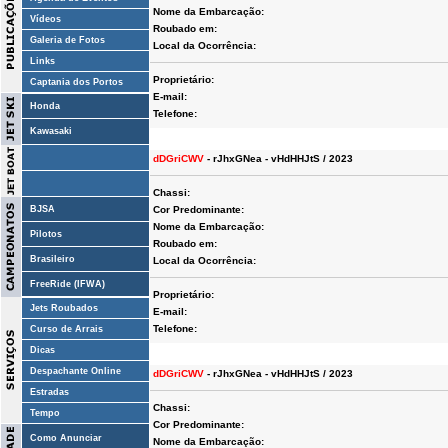
Nome da Embarcação:
Vídeos
Roubado em:
Galeria de Fotos
Local da Ocorrência:
Links
Proprietário:
Captania dos Portos
E-mail:
Honda
Telefone:
Kawasaki
dDGriCWV
- rJhxGNea - vHdHHJtS / 2023
Chassi:
BJSA
Cor Predominante:
Nome da Embarcação:
Pilotos
Roubado em:
Brasileiro
Local da Ocorrência:
FreeRide (IFWA)
Proprietário:
Jets Roubados
E-mail:
Telefone:
Curso de Arrais
Dicas
Despachante Online
dDGriCWV
- rJhxGNea - vHdHHJtS / 2023
Estradas
Chassi:
Tempo
Cor Predominante:
Como Anunciar
Nome da Embarcação: