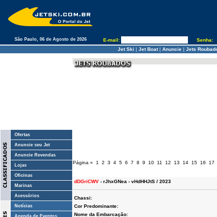
São Paulo, 06 de Agosto de 2026
E-mail:
Senha:
Jet Ski
|
Jet Boat
|
Anuncie
|
Jets Roubad
Ofertas
Anuncie seu Jet
Anuncie Revendas
Página
«
1
2
3
4
5
6
7
8
9
10
11
12
13
14
15
16
17
Lojas
Oficinas
dDGriCWV
- rJhxGNea - vHdHHJtS / 2023
Marinas
Acessórios
Chassi:
Notícias
Cor Predominante:
Nome da Embarcação:
Agenda de Eventos