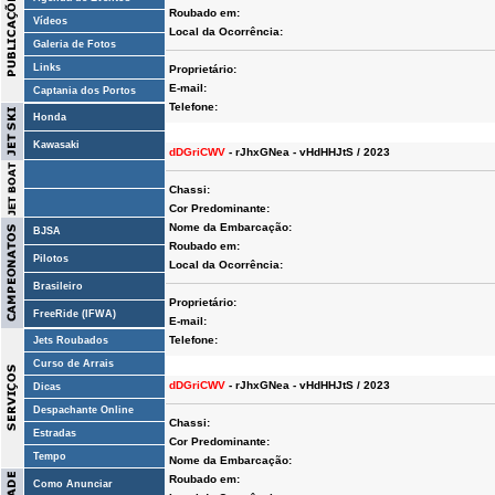
Roubado em:
Vídeos
Local da Ocorrência:
Galeria de Fotos
Links
Proprietário:
E-mail:
Captania dos Portos
Telefone:
Honda
Kawasaki
dDGriCWV
- rJhxGNea - vHdHHJtS / 2023
Chassi:
Cor Predominante:
Nome da Embarcação:
BJSA
Roubado em:
Pilotos
Local da Ocorrência:
Brasileiro
Proprietário:
FreeRide (IFWA)
E-mail:
Telefone:
Jets Roubados
Curso de Arrais
dDGriCWV
- rJhxGNea - vHdHHJtS / 2023
Dicas
Despachante Online
Chassi:
Estradas
Cor Predominante:
Tempo
Nome da Embarcação:
Roubado em:
Como Anunciar