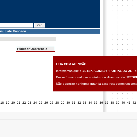
os
|
Fale Conosco
Publicar Ocorrência
LEIA COM ATENÇÃO
Informamos que o
JETSKI.COM.BR / PORTAL DO JET
nã
Dessa forma, qualquer contato que dizem ser do
JETSKI
Não deposite nenhuma quantia caso receberem um contat
18
19
20
21
22
23
24
25
26
27
28
29
30
31
32
33
34
35
36
37
38
39
40
41
42