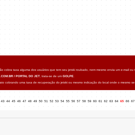
o cobra taxa alguma dos usuários que tem seu jetski roubado, nem mesmo envia um e-mail ou t
.COM.BR / PORTAL DO JET
, trata-se de um
GOLPE
.
o cobrando uma taxa de recuperação do jetski ou mesmo indicação do local onde o mesmo se 
43
44
45
46
47
48
49
50
51
52
53
54
55
56
57
58
59
60
61
62
63
64
65
66
6