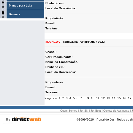
Roubado em:
Planos para Loja
Local da Ocorrência:
Banners
Proprietário:
E-mail:
Telefone:
dDGriCWV
- rJhxGNea - vHdHHJtS / 2023
Chassi:
Cor Predominante:
Nome da Embarcação:
Roubado em:
Local da Ocorrência:
Proprietário:
E-mail:
Telefone:
Página
«
1
2
3
4
5
6
7
8
9
10
11
12
13
14
15
16
17
Quem Somos
|
Jet Ski
|
Jet Boat
|
Central do Assinante
|
J
©1999/2026 - Portal do Jet - Todos os di