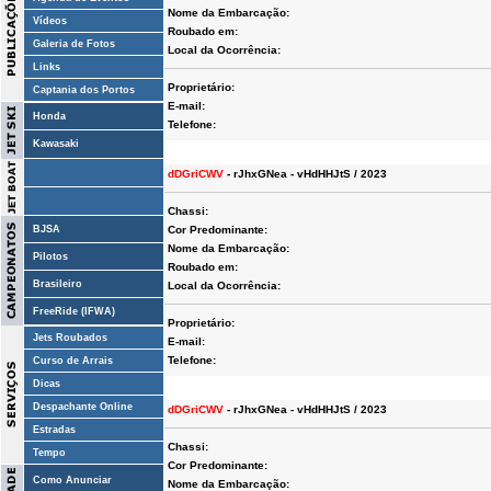
Nome da Embarcação:
Vídeos
Roubado em:
Galeria de Fotos
Local da Ocorrência:
Links
Proprietário:
Captania dos Portos
E-mail:
Honda
Telefone:
Kawasaki
dDGriCWV
- rJhxGNea - vHdHHJtS / 2023
Chassi:
BJSA
Cor Predominante:
Nome da Embarcação:
Pilotos
Roubado em:
Brasileiro
Local da Ocorrência:
FreeRide (IFWA)
Proprietário:
Jets Roubados
E-mail:
Telefone:
Curso de Arrais
Dicas
Despachante Online
dDGriCWV
- rJhxGNea - vHdHHJtS / 2023
Estradas
Chassi:
Tempo
Cor Predominante:
Como Anunciar
Nome da Embarcação: