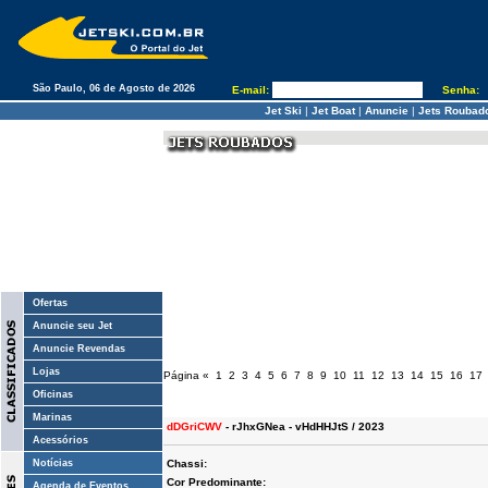
São Paulo, 06 de Agosto de 2026
E-mail:
Senha:
Jet Ski
|
Jet Boat
|
Anuncie
|
Jets Roubad
Ofertas
Anuncie seu Jet
Anuncie Revendas
Lojas
Página
«
1
2
3
4
5
6
7
8
9
10
11
12
13
14
15
16
17
Oficinas
Marinas
dDGriCWV
- rJhxGNea - vHdHHJtS / 2023
Acessórios
Notícias
Chassi:
Cor Predominante:
Agenda de Eventos