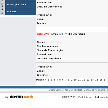
Roubado em:
Planos para Loja
Local da Ocorrência:
Banners
Proprietário:
E-mail:
Telefone:
dDGriCWV
- rJhxGNea - vHdHHJtS / 2023
Chassi:
Cor Predominante:
Nome da Embarcação:
Roubado em:
Local da Ocorrência:
Proprietário:
E-mail:
Telefone:
Página
«
1
2
3
4
5
6
7
8
9
10
11
12
13
14
15
16
17
Quem Somos
|
Jet Ski
|
Jet Boat
|
Central do Assinante
|
J
©1999/2026 - Portal do Jet - Todos os di