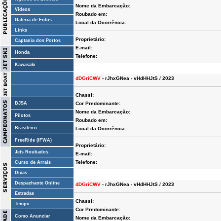
Nome da Embarcação:
Vídeos
Roubado em:
Galeria de Fotos
Local da Ocorrência:
Links
Proprietário:
Captania dos Portos
E-mail:
Honda
Telefone:
Kawasaki
dDGriCWV
- rJhxGNea - vHdHHJtS / 2023
Chassi:
BJSA
Cor Predominante:
Nome da Embarcação:
Pilotos
Roubado em:
Brasileiro
Local da Ocorrência:
FreeRide (IFWA)
Proprietário:
Jets Roubados
E-mail:
Telefone:
Curso de Arrais
Dicas
Despachante Online
dDGriCWV
- rJhxGNea - vHdHHJtS / 2023
Estradas
Chassi:
Tempo
Cor Predominante:
Como Anunciar
Nome da Embarcação: