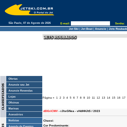
São Paulo, 07 de Agosto de 2026
E-mail:
Senha:
Jet Ski
|
Jet Boat
|
Anuncie
|
Jets Roubad
Ofertas
Anuncie seu Jet
Anuncie Revendas
Lojas
Página
«
1
2
3
4
5
6
7
8
9
10
11
12
13
14
15
16
17
Oficinas
Marinas
dDGriCWV
- rJhxGNea - vHdHHJtS / 2023
Acessórios
Notícias
Chassi:
Cor Predominante:
Agenda de Eventos