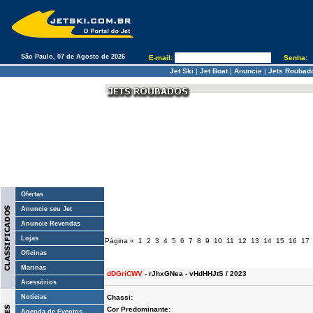
São Paulo, 07 de Agosto de 2026
E-mail:
Senha:
Jet Ski
|
Jet Boat
|
Anuncie
|
Jets Roubad
Ofertas
Anuncie seu Jet
Anuncie Revendas
Lojas
Página
«
1
2
3
4
5
6
7
8
9
10
11
12
13
14
15
16
17
Oficinas
Marinas
dDGriCWV
- rJhxGNea - vHdHHJtS / 2023
Acessórios
Notícias
Chassi:
Cor Predominante:
Agenda de Eventos