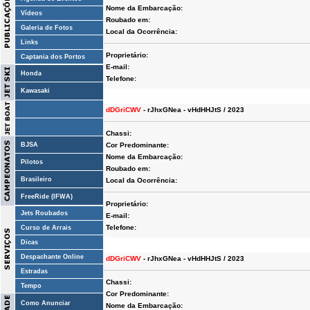
Nome da Embarcação:
Vídeos
Roubado em:
Galeria de Fotos
Local da Ocorrência:
Links
Proprietário:
Captania dos Portos
E-mail:
Honda
Telefone:
Kawasaki
dDGriCWV
- rJhxGNea - vHdHHJtS / 2023
Chassi:
BJSA
Cor Predominante:
Nome da Embarcação:
Pilotos
Roubado em:
Brasileiro
Local da Ocorrência:
FreeRide (IFWA)
Proprietário:
Jets Roubados
E-mail:
Telefone:
Curso de Arrais
Dicas
Despachante Online
dDGriCWV
- rJhxGNea - vHdHHJtS / 2023
Estradas
Chassi:
Tempo
Cor Predominante:
Como Anunciar
Nome da Embarcação: