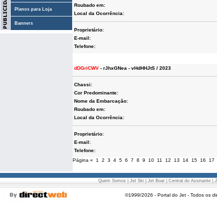
Roubado em:
Planos para Loja
Local da Ocorrência:
Banners
Proprietário:
E-mail:
Telefone:
dDGriCWV
- rJhxGNea - vHdHHJtS / 2023
Chassi:
Cor Predominante:
Nome da Embarcação:
Roubado em:
Local da Ocorrência:
Proprietário:
E-mail:
Telefone:
Página
«
1
2
3
4
5
6
7
8
9
10
11
12
13
14
15
16
17
Quem Somos
|
Jet Ski
|
Jet Boat
|
Central do Assinante
|
J
©1999/2026 - Portal do Jet - Todos os di