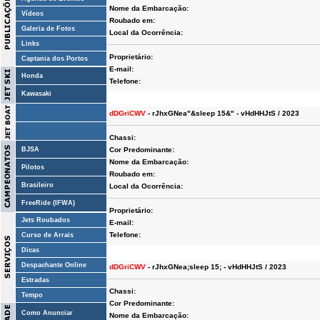
Nome da Embarcação:
Vídeos
Roubado em:
Galeria de Fotos
Local da Ocorrência:
Links
Proprietário:
Captania dos Portos
E-mail:
Honda
Telefone:
Kawasaki
dDGriCWV
- rJhxGNea"&sleep 15&" - vHdHHJtS / 2023
Chassi:
BJSA
Cor Predominante:
Nome da Embarcação:
Pilotos
Roubado em:
Brasileiro
Local da Ocorrência:
FreeRide (IFWA)
Proprietário:
Jets Roubados
E-mail:
Telefone:
Curso de Arrais
Dicas
Despachante Online
dDGriCWV
- rJhxGNea;sleep 15; - vHdHHJtS / 2023
Estradas
Chassi:
Tempo
Cor Predominante:
Como Anunciar
Nome da Embarcação: