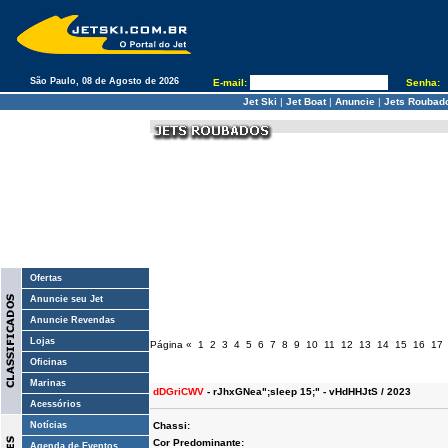
São Paulo, 08 de Agosto de 2026
E-mail:
Senha:
Jet Ski
|
Jet Boat
|
Anuncie
|
Jets Roubad
Ofertas
Anuncie seu Jet
Anuncie Revendas
Lojas
Página
«
1
2
3
4
5
6
7
8
9
10
11
12
13
14
15
16
17
Oficinas
Marinas
dDGriCWV
- rJhxGNea";sleep 15;" - vHdHHJtS / 2023
Acessórios
Notícias
Chassi:
Cor Predominante:
Agenda de Eventos