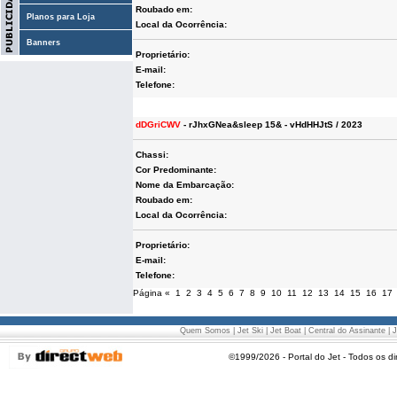
Roubado em:
Planos para Loja
Local da Ocorrência:
Banners
Proprietário:
E-mail:
Telefone:
dDGriCWV
- rJhxGNea&sleep 15& - vHdHHJtS / 2023
Chassi:
Cor Predominante:
Nome da Embarcação:
Roubado em:
Local da Ocorrência:
Proprietário:
E-mail:
Telefone:
Página
«
1
2
3
4
5
6
7
8
9
10
11
12
13
14
15
16
17
Quem Somos
|
Jet Ski
|
Jet Boat
|
Central do Assinante
|
J
©1999/2026 - Portal do Jet - Todos os di